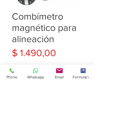
Combímetro
magnético para
alineación
Precio
$ 1.490,00
Cantidad
*
Phone
Whatsapp
Email
Formulario de contacto
Agregar al carrito
Combínometro magnético para
alineación
Corrector de comba