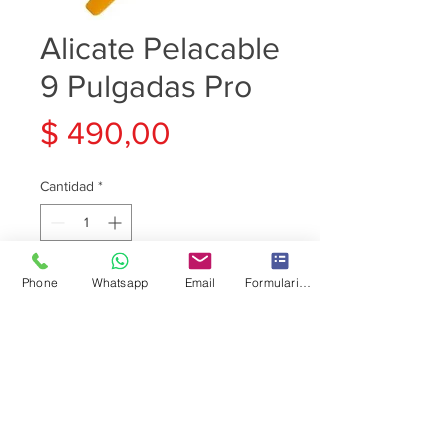
Alicate Pelacable
9 Pulgadas Pro
Precio
$ 490,00
Cantidad
*
Phone
Whatsapp
Email
Formulario de contacto
Agregar al carrito
Características:
- Puede cortar, pelar y sujetar
cables para permitirte realizar
las conexiones.
- Es un alicate metálico con