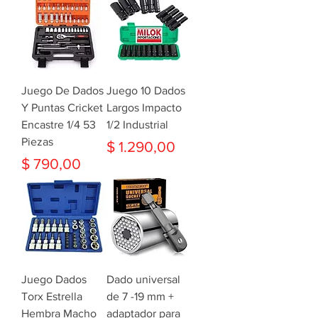
Juego De Dados
Juego 10 Dados
Y Puntas Cricket
Largos Impacto
Encastre 1/4 53
1/2 Industrial
Piezas
Precio
$ 1.290,00
Precio
$ 790,00
Juego Dados
Dado universal
Torx Estrella
de 7 -19 mm +
Hembra Macho
adaptador para