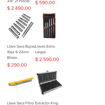
3/8” 21 Piezas
Precio
$ 590,00
Precio
$ 2.490,00
Llave Saca Bujias
Llaves Extra
10pz 6-22mm
Largas
Blister
Precio
$ 2.590,00
Precio
$ 290,00
Llave Saca Filtro
Extractor King