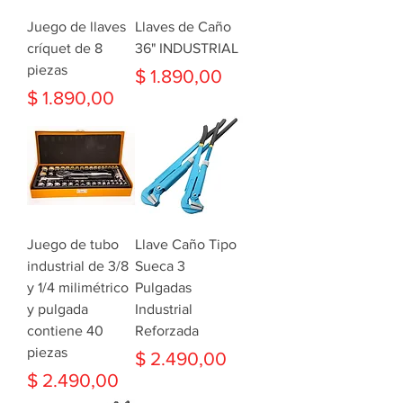
Juego de llaves
Llaves de Caño
críquet de 8
36" INDUSTRIAL
piezas
Precio
$ 1.890,00
Precio
$ 1.890,00
Juego de tubo
Llave Caño Tipo
industrial de 3/8
Sueca 3
y 1/4 milimétrico
Pulgadas
y pulgada
Industrial
contiene 40
Reforzada
piezas
Precio
$ 2.490,00
Precio
$ 2.490,00