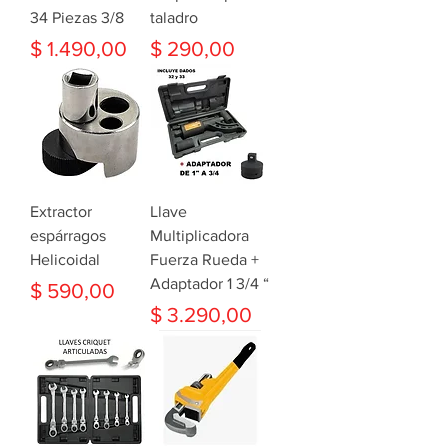
34 Piezas 3/8
taladro
Precio
Precio
$ 1.490,00
$ 290,00
Extractor
Llave
espárragos
Multiplicadora
Helicoidal
Fuerza Rueda +
Adaptador 1 3/4 “
Precio
$ 590,00
Precio
$ 3.290,00