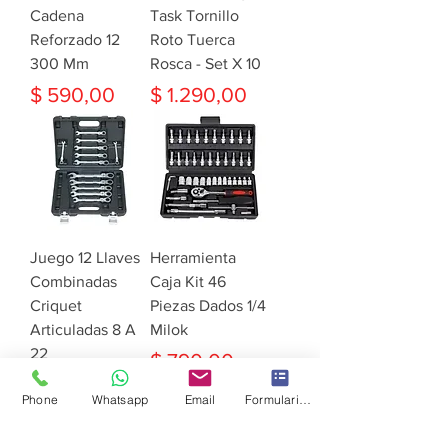
Cadena
Task Tornillo
Reforzado 12
Roto Tuerca
300 Mm
Rosca - Set X 10
Precio
Precio
$ 590,00
$ 1.290,00
Juego 12 Llaves
Herramienta
Combinadas
Caja Kit 46
Criquet
Piezas Dados 1/4
Articuladas 8 A
Milok
22
Precio
$ 790,00
Precio
$ 2.790,00
Phone
Whatsapp
Email
Formulario de contacto