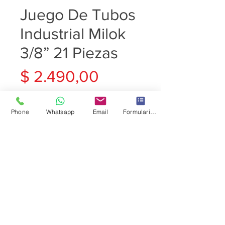
Juego De Tubos
Industrial Milok
3/8” 21 Piezas
Precio
$ 2.490,00
Cantidad
*
Phone
Whatsapp
Email
Formulario de contacto
Agregar al carrito
Juego De Tubos Industrial
Milok 3/8 21 Piezas