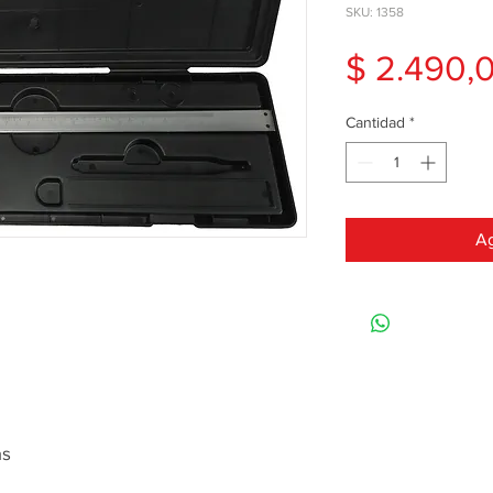
SKU: 1358
$ 2.490,
Cantidad
*
Ag
as