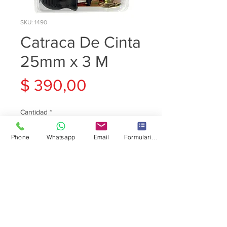
SKU: 1490
Catraca De Cinta
25mm x 3 M
Precio
$ 390,00
Cantidad
*
Phone
Whatsapp
Email
Formulario de contacto
Agregar al carrito
Catraca De Cinta 25mm x 3 M
Somos Tienda Física
Excelente Calidad