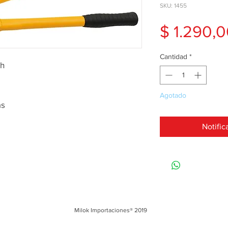
SKU: 1455
$ 1.290,
Cantidad
*
sh
Agotado
as
Notific
Milok Importaciones® 2019