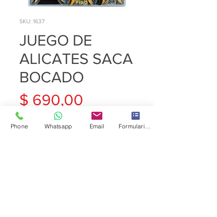
SKU: 1637
JUEGO DE
ALICATES SACA
BOCADO
Precio
$ 690,00
Cantidad
*
Phone
Whatsapp
Email
Formulario de contacto
Agregar al carrito
JUEGO DE ALICATES SACA
BOCADO