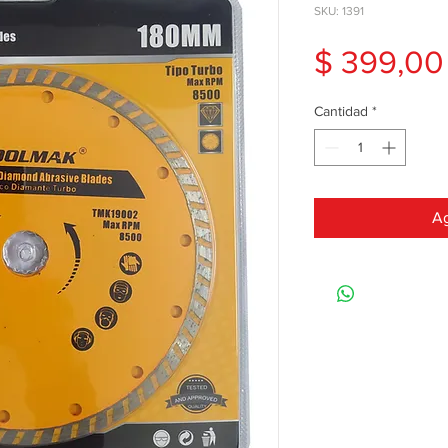
SKU: 1391
$ 399,00
Cantidad
*
Ag