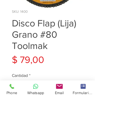
SKU: 1400
Disco Flap (Lija)
Grano #80
Toolmak
Precio
$ 79,00
Cantidad
*
Phone
Whatsapp
Email
Formulario de contacto
Agregar al carrito
Disco Flap (Lija) Grano #80
Toolmak