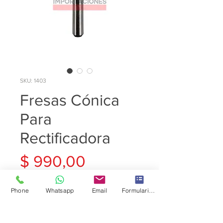
SKU: 1403
Fresas Cónica
Para
Rectificadora
Precio
$ 990,00
Cantidad
*
Phone
Whatsapp
Email
Formulario de contacto