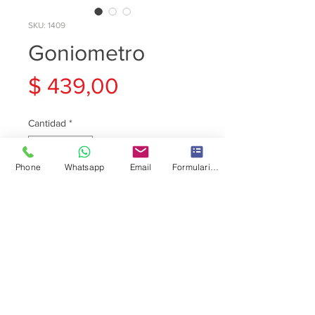
SKU: 1409
Goniometro
Precio
$ 439,00
Cantidad
*
Phone
Whatsapp
Email
Formulario de contacto
Agregar al carrito
Goñometro
Somos Tienda Física
Excelente Calidad
Aceptamos Todas Las Tarjetas