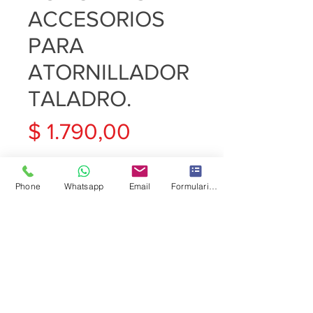
ACCESORIOS
PARA
ATORNILLADOR
TALADRO.
Precio
$ 1.790,00
Cantidad
*
Phone
Whatsapp
Email
Formulario de contacto
Agregar al carrito
JUEGO DE 118 PC PUNTAS Y
ACCESORIOS PARA