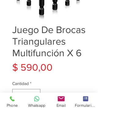
Juego De Brocas
Triangulares
Multifunción X 6
Precio
$ 590,00
Cantidad
*
Phone
Whatsapp
Email
Formulario de contacto
Agregar al carrito
Contiene 6 brocas: