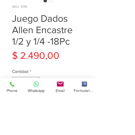
SKU: 1016
Juego Dados
Allen Encastre
1/2 y 1/4 -18Pc
Precio
$ 2.490,00
Cantidad
*
Phone
Whatsapp
Email
Formulario de contacto
Agregar al carrito
JUEGO HEX ALLEN -18Pc
I.V.A. Incluido
Excelente Calidad