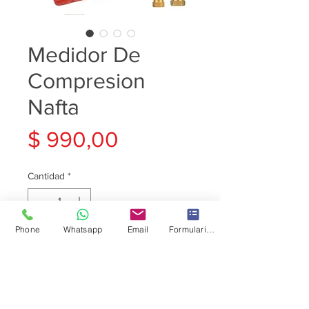
Medidor De
Compresion
Nafta
Precio
$ 990,00
Cantidad
*
Phone
Whatsapp
Email
Formulario de contacto
Agregar al carrito
Diagnosticá tu motor con
precisión profesional