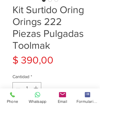
Kit Surtido Oring
Orings 222
Piezas Pulgadas
Toolmak
Precio
$ 390,00
Cantidad
*
Phone
Whatsapp
Email
Formulario de contacto
Agregar al carrito
Contenido:
20pcs- 5/32"x9/32"