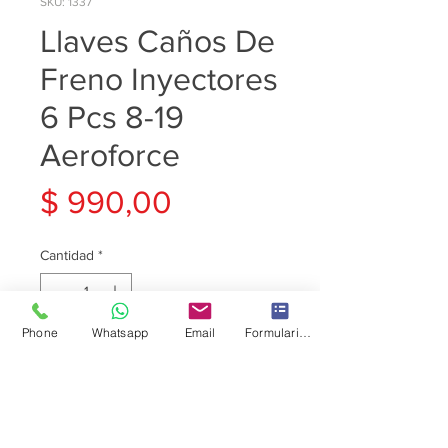
SKU: 1337
Llaves Caños De
Freno Inyectores
6 Pcs 8-19
Aeroforce
Precio
$ 990,00
Cantidad
*
Phone
Whatsapp
Email
Formulario de contacto
Agregar al carrito
Llaves Caños De Freno
Inyectores 6 Pcs 8-19 Aeroforce