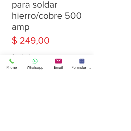
para soldar
hierro/cobre 500
amp
Precio
$ 249,00
Cantidad
*
Phone
Whatsapp
Email
Formulario de contacto
Agregar al carrito
PINZA MASA TIERRA 500
AMPERE INDUSTRIAL MALLA
COBRE