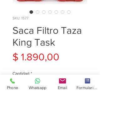
SKU: 1577
Saca Filtro Taza
King Task
Precio
$ 1.890,00
Cantidad
*
Phone
Whatsapp
Email
Formulario de contacto
Agregar al carrito
Saca Filtro Taza King Task
Excelente Calidad
Somos Tienda Física